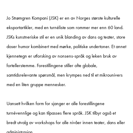
Jo Strømgren Kompani (JSK) er en av Norges største kulturelle
eksportartikler, med en turnéliste som rommer mer enn 60 land.
JSKs kunstneriske stil er en unik blanding av dans og teater, store
doser humor kombinert med mørke, politiske undertoner. Et annet
kjennetegn er utforsking av nonsens-språk og leken bruk av
fortellerstemme. Forestillingene stiller ofte globale,
samtidsrelevante spørsmål, men krympes ned til et mikrounivers
med en liten gruppe mennesker.
Uansett hvilken form for sjanger er alle forestillingene
turnévennlige og kan tilpasses flere språk. JSK tilbyr også et
bredt utvalg av workshops for alle nivåer innen teater, dans eller
administrasjon.