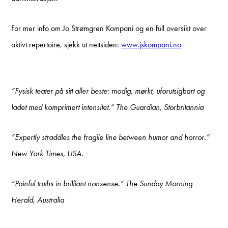
For mer info om Jo Strømgren Kompani og en full oversikt over
aktivt repertoire, sjekk ut nettsiden:
www.jskompani.no
“Fysisk teater på sitt aller beste: modig, mørkt, uforutsigbart og
ladet med komprimert intensitet.” The Guardian, Storbritannia
“Expertly straddles the fragile line between humor and horror.”
New York Times, USA.
“Painful truths in brilliant nonsense.” The Sunday Morning
Herald, Australia