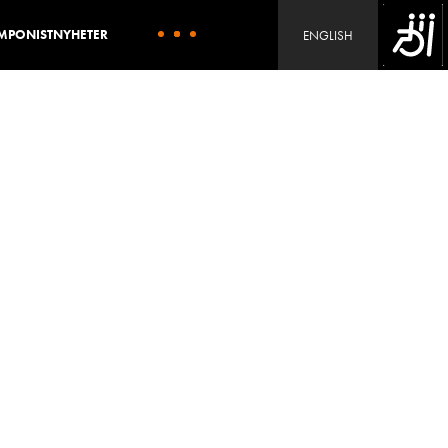
MPONIST
NYHETER
ENGLISH