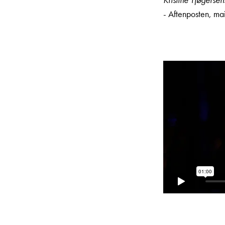
Kristine Tjøgersen
- Aftenposten, m