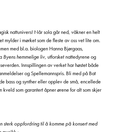
agisk nattunivers! Når sola går ned, våkner en helt
 et mylder i mørket som de fleste av oss vet lite om.
mmen med bl.a. biologen Hanna Bjørgaas,
ka
Byens hemmelige liv
, utforsket nattedyrene og
nseverden. Innspillingen av verket har høstet både
nmeldelser og Spellemannspris. Bli med på Bat
e bass og synther eller opplev de små, encellede
n kveld som garantert åpner ørene for alt som skjer
en sterk oppfordring til å komme på konsert med