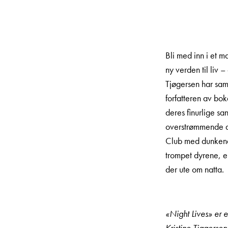
Bli med inn i et m
ny verden til liv –
Tjøgersen har sa
forfatteren av bo
deres finurlige sa
overstrømmende a
Club med dunkend
trompet­ dyrene, e
der ute om natta.
«Night Lives» er 